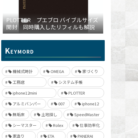
PLOTTER プエブロ バイブルサイズ
開封 同時購入したリフィルも解説
K
EYMORD
機械式時計
OMEGA
家づくり
工務店
システム手帳
iphone12mini
PLOTTER
アルミバンパー
007
iphone12
無垢床
土地探し
SpeedMaster
シーマスター
Rolex
仕事効率化
家造り
ETA
PANERAI