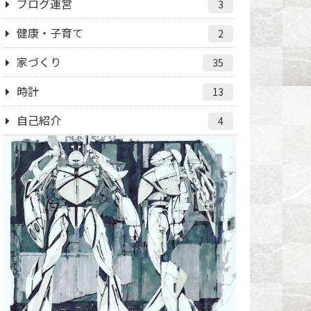
ブログ運営
3
健康・子育て
2
家づくり
35
時計
13
自己紹介
4