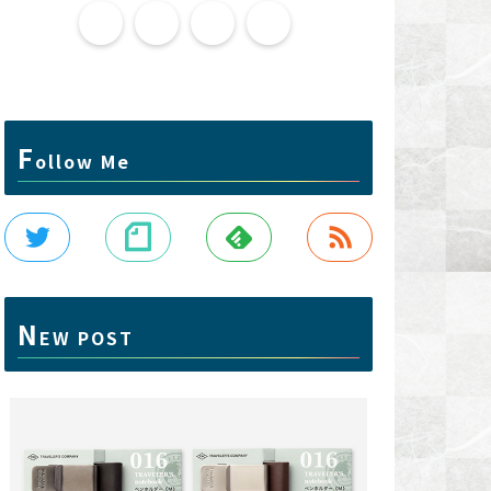
F
ollow Me
N
EW POST