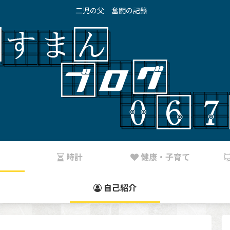
二児の父 奮闘の記錄
り
時計
健康・子育て
自己紹介