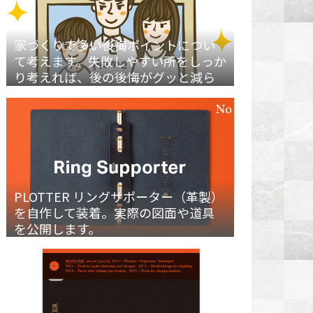
家づくりで多い後悔ポイントについ
て考えます。失敗しやすい所をしっか
り考えれば、後の後悔がグッと減ら
せます。
PLOTTER リングサポーター（革製）
を自作して装着。実際の図面や道具
を公開します。