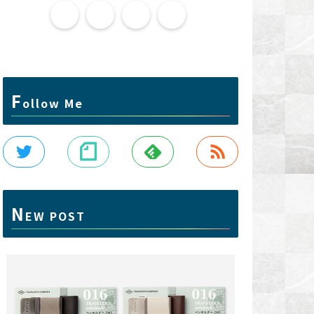
F
ollow Me
N
EW POST