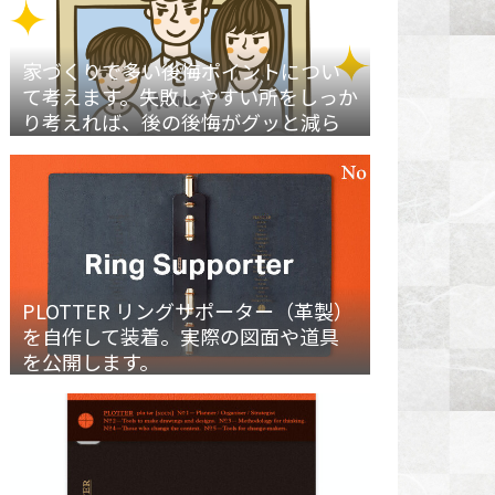
家づくりで多い後悔ポイントについ
て考えます。失敗しやすい所をしっか
り考えれば、後の後悔がグッと減ら
せます。
PLOTTER リングサポーター（革製）
を自作して装着。実際の図面や道具
を公開します。