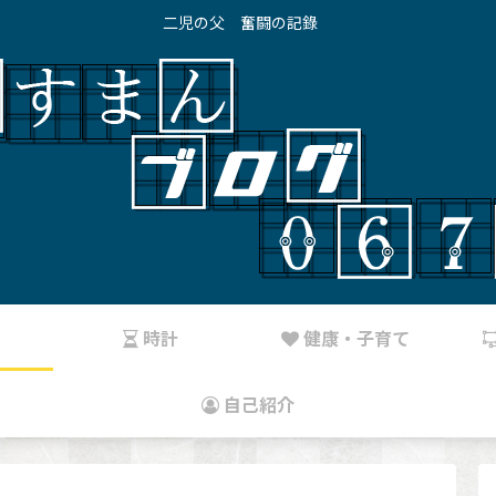
二児の父 奮闘の記錄
り
時計
健康・子育て
自己紹介