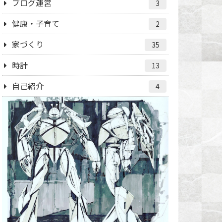
ブログ運営
3
健康・子育て
2
家づくり
35
時計
13
自己紹介
4