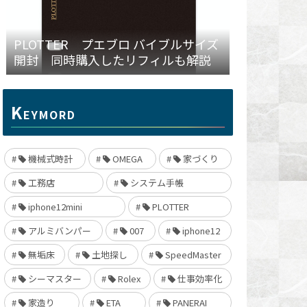
PLOTTER プエブロ バイブルサイズ
開封 同時購入したリフィルも解説
K
EYMORD
機械式時計
OMEGA
家づくり
工務店
システム手帳
iphone12mini
PLOTTER
アルミバンパー
007
iphone12
無垢床
土地探し
SpeedMaster
シーマスター
Rolex
仕事効率化
家造り
ETA
PANERAI