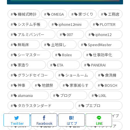
機械式時計
OMEGA
家づくり
工務店
システム手帳
iphone12mini
PLOTTER
アルミバンパー
007
iphone12
無垢床
土地探し
SpeedMaster
シーマスター
Rolex
仕事効率化
家造り
ETA
PANERAI
グランドセイコー
ショールーム
食洗機
神事
地鎮祭
家事減らす
BOSCH
alumania
ブログ
LIXIL
タカラスタンダード
プエブロ
レザーバインダー
時計
スプリングドライブ
Twitter
Facebook
はてブ
LINE
SINN
間取り
書斎
インテリア